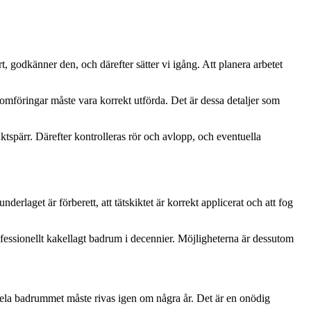
t, godkänner den, och därefter sätter vi igång. Att planera arbetet
nomföringar måste vara korrekt utförda. Det är dessa detaljer som
tspärr. Därefter kontrolleras rör och avlopp, och eventuella
nderlaget är förberett, att tätskiktet är korrekt applicerat och att fog
rofessionellt kakellagt badrum i decennier. Möjligheterna är dessutom
hela badrummet måste rivas igen om några år. Det är en onödig