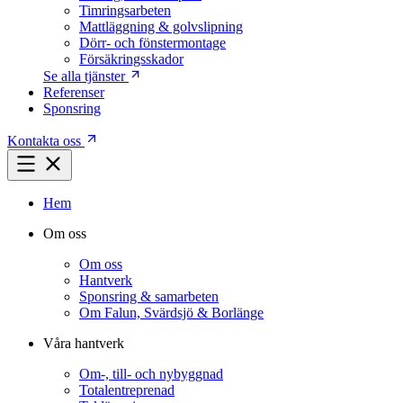
Timringsarbeten
Mattläggning & golvslipning
Dörr- och fönstermontage
Försäkringsskador
Se alla tjänster
Referenser
Sponsring
Kontakta oss
Hem
Om oss
Om oss
Hantverk
Sponsring & samarbeten
Om Falun, Svärdsjö & Borlänge
Våra hantverk
Om-, till- och nybyggnad
Totalentreprenad