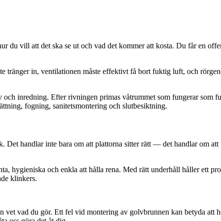
ur du vill att det ska se ut och vad det kommer att kosta. Du får en offer
 tränger in, ventilationen måste effektivt få bort fuktig luft, och rörge
lv och inredning. Efter rivningen primas våtrummet som fungerar som fuk
ättning, fogning, sanitetsmontering och slutbesiktning.
k. Det handlar inte bara om att plattorna sitter rätt — det handlar om att u
ta, hygieniska och enkla att hålla rena. Med rätt underhåll håller ett p
de klinkers.
en vet vad du gör. Ett fel vid montering av golvbrunnen kan betyda att 
ta oss göra det åt dig.