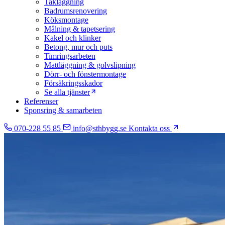
Takläggning
Badrumsrenovering
Köksmontage
Målning & tapetsering
Kakel och klinker
Betong, mur och puts
Timringsarbeten
Mattläggning & golvslipning
Dörr- och fönstermontage
Försäkringsskador
Se alla tjänster
Referenser
Sponsring & samarbeten
070-228 55 85
info@sthbygg.se
Kontakta oss