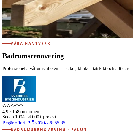
VÅRA HANTVERK
Badrumsrenovering
Professionella våtrumsarbeten — kakel, klinker, tätskikt och allt därem
4,9
· 158 omdömen
Sedan
1994
·
4 000+
projekt
Begär offert
070-228 55 85
BADRUMSRENOVERING · FALUN