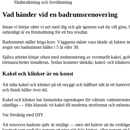
Slutbesiktning och överlämning
Vad händer vid en badrumsrenovering
Innan vi börjar sitter vi ner med dig och går igenom vad du vill göra, h
ordentligt är en förutsättning för ett bra resultat.
Badrummet ställer höga krav. Väggarna måste vara tätade så fukten inte
avgör om badrummet håller i 5 år eller 30.
Själva arbetet börjar oftast med nedmontering av eventuellt kakel, go
rörmanschetter installeras. Sedan kommer tätskikt, kakel- och klinkers
Kakel och klinker är en konst
Att sätta kakel och klinker på ett snyggt och hållbart sätt är ett hantver
och finish håller över tid.
Kakel och klinker har fantastiska egenskaper för våtrum: vattenresisten
oändliga — från klassisk vit kakel till moderna storformat och mönstra
Var försiktig med DIY
Att renovera badrum själv är möjligt — men det kräver att du verklig
kostnad som undviks genom att göra rätt från början, eller genom att lå