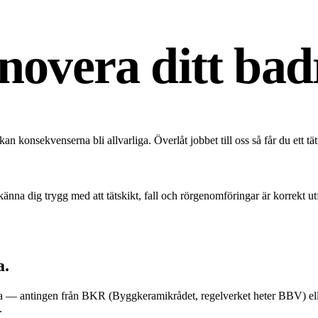
enovera ditt ba
konsekvenserna bli allvarliga. Överlåt jobbet till oss så får du ett tä
änna dig trygg med att tätskikt, fall och rörgenomföringar är korrekt 
a.
 — antingen från BKR (Byggkeramikrådet, regelverket heter BBV) eller 
.