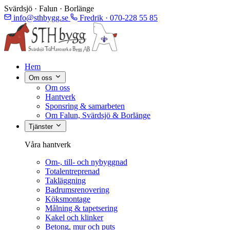
Svärdsjö · Falun · Borlänge
info@sthbygg.se
Fredrik · 070-228 55 85
Hem
Om oss
Om oss
Hantverk
Sponsring & samarbeten
Om Falun, Svärdsjö & Borlänge
Tjänster
Våra hantverk
Om-, till- och nybyggnad
Totalentreprenad
Takläggning
Badrumsrenovering
Köksmontage
Målning & tapetsering
Kakel och klinker
Betong, mur och puts