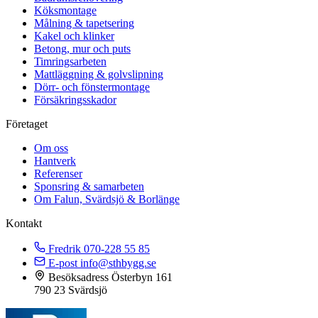
Köksmontage
Målning & tapetsering
Kakel och klinker
Betong, mur och puts
Timringsarbeten
Mattläggning & golvslipning
Dörr- och fönstermontage
Försäkringsskador
Företaget
Om oss
Hantverk
Referenser
Sponsring & samarbeten
Om Falun, Svärdsjö & Borlänge
Kontakt
Fredrik
070-228 55 85
E-post
info@sthbygg.se
Besöksadress
Österbyn 161
790 23 Svärdsjö