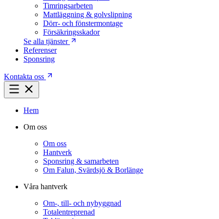
Timringsarbeten
Mattläggning & golvslipning
Dörr- och fönstermontage
Försäkringsskador
Se alla tjänster
Referenser
Sponsring
Kontakta oss
Hem
Om oss
Om oss
Hantverk
Sponsring & samarbeten
Om Falun, Svärdsjö & Borlänge
Våra hantverk
Om-, till- och nybyggnad
Totalentreprenad