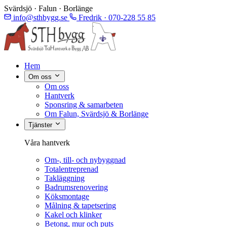
Svärdsjö · Falun · Borlänge
info@sthbygg.se
Fredrik · 070-228 55 85
Hem
Om oss
Om oss
Hantverk
Sponsring & samarbeten
Om Falun, Svärdsjö & Borlänge
Tjänster
Våra hantverk
Om-, till- och nybyggnad
Totalentreprenad
Takläggning
Badrumsrenovering
Köksmontage
Målning & tapetsering
Kakel och klinker
Betong, mur och puts