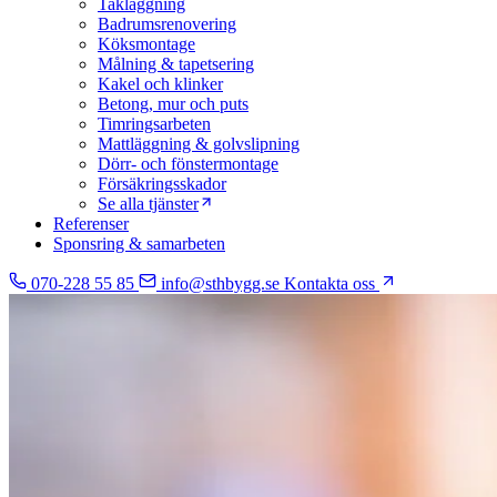
Takläggning
Badrumsrenovering
Köksmontage
Målning & tapetsering
Kakel och klinker
Betong, mur och puts
Timringsarbeten
Mattläggning & golvslipning
Dörr- och fönstermontage
Försäkringsskador
Se alla tjänster
Referenser
Sponsring & samarbeten
070-228 55 85
info@sthbygg.se
Kontakta oss