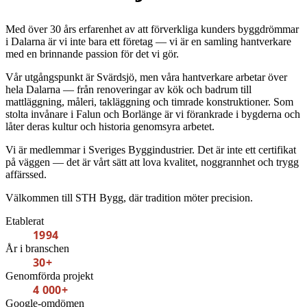
Med över 30 års erfarenhet av att förverkliga kunders byggdrömmar
i Dalarna är vi inte bara ett företag — vi är en samling hantverkare
med en brinnande passion för det vi gör.
Vår utgångspunkt är Svärdsjö, men våra hantverkare arbetar över
hela Dalarna — från renoveringar av kök och badrum till
mattläggning, måleri, takläggning och timrade konstruktioner. Som
stolta invånare i Falun och Borlänge är vi förankrade i bygderna och
låter deras kultur och historia genomsyra arbetet.
Vi är medlemmar i Sveriges Byggindustrier. Det är inte ett certifikat
på väggen — det är vårt sätt att lova kvalitet, noggrannhet och trygg
affärssed.
Välkommen till STH Bygg, där tradition möter precision.
Etablerat
1994
År i branschen
30+
Genomförda projekt
4 000+
Google-omdömen