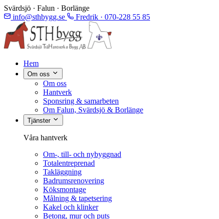
Svärdsjö · Falun · Borlänge
info@sthbygg.se
Fredrik · 070-228 55 85
Hem
Om oss
Om oss
Hantverk
Sponsring & samarbeten
Om Falun, Svärdsjö & Borlänge
Tjänster
Våra hantverk
Om-, till- och nybyggnad
Totalentreprenad
Takläggning
Badrumsrenovering
Köksmontage
Målning & tapetsering
Kakel och klinker
Betong, mur och puts