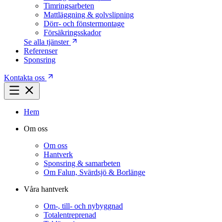
Timringsarbeten
Mattläggning & golvslipning
Dörr- och fönstermontage
Försäkringsskador
Se alla tjänster
Referenser
Sponsring
Kontakta oss
Hem
Om oss
Om oss
Hantverk
Sponsring & samarbeten
Om Falun, Svärdsjö & Borlänge
Våra hantverk
Om-, till- och nybyggnad
Totalentreprenad