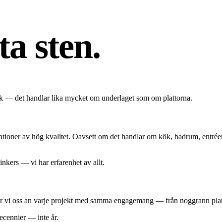
ta sten.
tverk — det handlar lika mycket om underlaget som om plattorna.
lationer av hög kvalitet. Oavsett om det handlar om kök, badrum, entréer
inkers — vi har erfarenhet av allt.
 tar vi oss an varje projekt med samma engagemang — från noggrann planer
decennier — inte år.