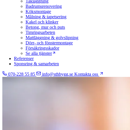
Takläggning
Badrumsrenovering
Köksmontage
Målning & tapetsering
Kakel och klinker
Betong, mur och puts
Timringsarbeten
Mattläggning & golvslipning
Dörr- och fönstermontage
Försäkringsskador
Se alla tjänster
Referenser
Sponsring & samarbeten
070-228 55 85
info@sthbygg.se
Kontakta oss