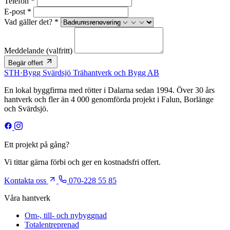
Telefon *
E-post *
Vad gäller det? *
Meddelande
(valfritt)
Begär offert
STH
·
Bygg
Svärdsjö Trähantverk och Bygg AB
En lokal byggfirma med rötter i Dalarna sedan 1994. Över 30 års
hantverk och fler än 4 000 genomförda projekt i Falun, Borlänge
och Svärdsjö.
Ett projekt på gång?
Vi tittar gärna förbi och ger en kostnadsfri offert.
Kontakta oss
070-228 55 85
Våra hantverk
Om-, till- och nybyggnad
Totalentreprenad