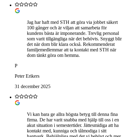
Jag har haft med STH att göra via jobbet säkert
100 gånger och är viljan att samarbeta för
kundens bästa är imponerande. Trevlig personal
som varit tillgängliga när det behövts. Snyggt blir
det när dom blir klara också. Rekommenderat
familjemedlemmar att ta kontakt med STH när
dom tänkt göra om hemma.
P
Peter Erikers
31 december 2025
Vi kan bara ge allra högsta betyg till denna fina
firma. De har varit snabba med hjälp till oss i en
akut situation i semestertider. Jättesmidiga att ha
kontakt med, kunniga och tålmodiga i sitt
hantverk. Behjälpliga med det vi behövt och mer