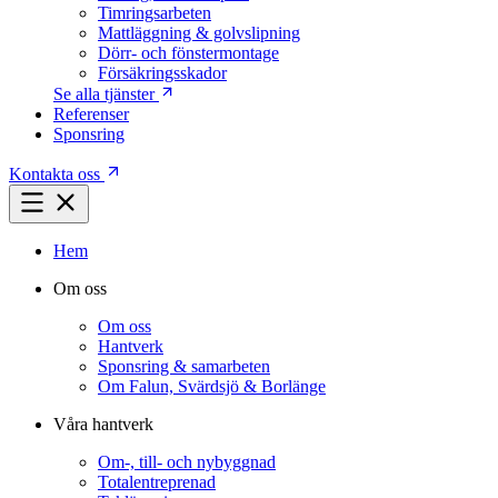
Timringsarbeten
Mattläggning & golvslipning
Dörr- och fönstermontage
Försäkringsskador
Se alla tjänster
Referenser
Sponsring
Kontakta oss
Hem
Om oss
Om oss
Hantverk
Sponsring & samarbeten
Om Falun, Svärdsjö & Borlänge
Våra hantverk
Om-, till- och nybyggnad
Totalentreprenad