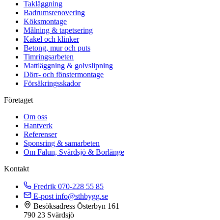
Takläggning
Badrumsrenovering
Köksmontage
Målning & tapetsering
Kakel och klinker
Betong, mur och puts
Timringsarbeten
Mattläggning & golvslipning
Dörr- och fönstermontage
Försäkringsskador
Företaget
Om oss
Hantverk
Referenser
Sponsring & samarbeten
Om Falun, Svärdsjö & Borlänge
Kontakt
Fredrik
070-228 55 85
E-post
info@sthbygg.se
Besöksadress
Österbyn 161
790 23 Svärdsjö