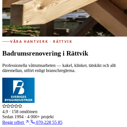
VÅRA HANTVERK · RÄTTVIK
Badrumsrenovering i Rättvik
Professionella våtrumsarbeten — kakel, klinker, tätskikt och allt
däremellan, utfört enligt branschreglerna.
4,9
· 158 omdömen
Sedan
1994
·
4 000+
projekt
Begär offert
070-228 55 85