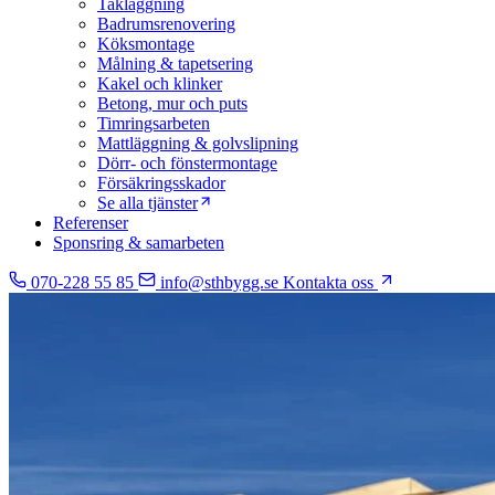
Takläggning
Badrumsrenovering
Köksmontage
Målning & tapetsering
Kakel och klinker
Betong, mur och puts
Timringsarbeten
Mattläggning & golvslipning
Dörr- och fönstermontage
Försäkringsskador
Se alla tjänster
Referenser
Sponsring & samarbeten
070-228 55 85
info@sthbygg.se
Kontakta oss