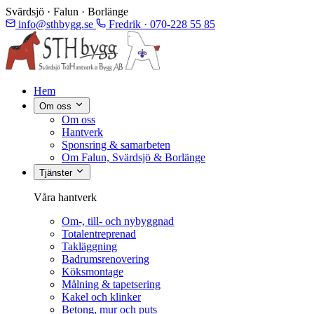
Svärdsjö · Falun · Borlänge
info@sthbygg.se
Fredrik · 070-228 55 85
Hem
Om oss
Om oss
Hantverk
Sponsring & samarbeten
Om Falun, Svärdsjö & Borlänge
Tjänster
Våra hantverk
Om-, till- och nybyggnad
Totalentreprenad
Takläggning
Badrumsrenovering
Köksmontage
Målning & tapetsering
Kakel och klinker
Betong, mur och puts