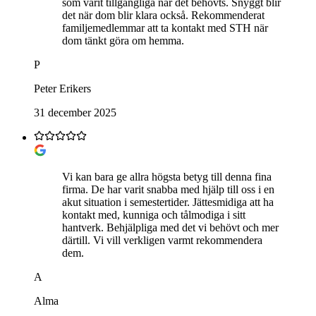
som varit tillgängliga när det behövts. Snyggt blir
det när dom blir klara också. Rekommenderat
familjemedlemmar att ta kontakt med STH när
dom tänkt göra om hemma.
P
Peter Erikers
31 december 2025
Vi kan bara ge allra högsta betyg till denna fina
firma. De har varit snabba med hjälp till oss i en
akut situation i semestertider. Jättesmidiga att ha
kontakt med, kunniga och tålmodiga i sitt
hantverk. Behjälpliga med det vi behövt och mer
därtill. Vi vill verkligen varmt rekommendera
dem.
A
Alma