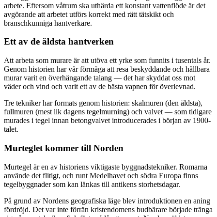
arbete. Eftersom våtrum ska uthärda ett konstant vattenflöde är det
avgörande att arbetet utförs korrekt med rätt tätskikt och
branschkunniga hantverkare.
Ett av de äldsta hantverken
Att arbeta som murare är att utöva ett yrke som funnits i tusentals år.
Genom historien har vår förmåga att resa beskyddande och hållbara
murar varit en överhängande talang — det har skyddat oss mot
väder och vind och varit ett av de bästa vapnen för överlevnad.
Tre tekniker har formats genom historien: skalmuren (den äldsta),
fullmuren (mest lik dagens tegelmurning) och valvet — som tidigare
murades i tegel innan betongvalvet introducerades i början av 1900-
talet.
Murteglet kommer till Norden
Murtegel är en av historiens viktigaste byggnadstekniker. Romarna
använde det flitigt, och runt Medelhavet och södra Europa finns
tegelbyggnader som kan länkas till antikens storhetsdagar.
På grund av Nordens geografiska läge blev introduktionen en aning
fördröjd. Det var inte förrän kristendomens budbärare började tränga