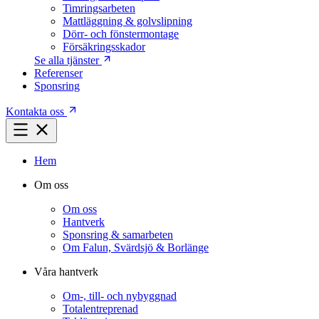
Timringsarbeten
Mattläggning & golvslipning
Dörr- och fönstermontage
Försäkringsskador
Se alla tjänster
Referenser
Sponsring
Kontakta oss
Hem
Om oss
Om oss
Hantverk
Sponsring & samarbeten
Om Falun, Svärdsjö & Borlänge
Våra hantverk
Om-, till- och nybyggnad
Totalentreprenad