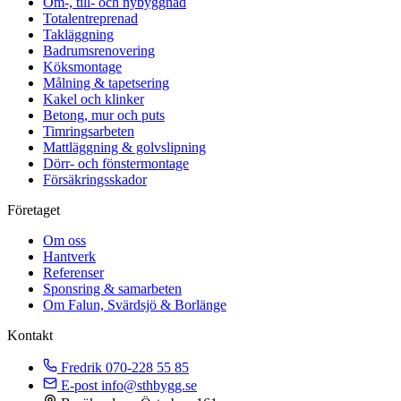
Om-, till- och nybyggnad
Totalentreprenad
Takläggning
Badrumsrenovering
Köksmontage
Målning & tapetsering
Kakel och klinker
Betong, mur och puts
Timringsarbeten
Mattläggning & golvslipning
Dörr- och fönstermontage
Försäkringsskador
Företaget
Om oss
Hantverk
Referenser
Sponsring & samarbeten
Om Falun, Svärdsjö & Borlänge
Kontakt
Fredrik
070-228 55 85
E-post
info@sthbygg.se