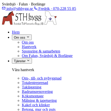
Svärdsjö · Falun · Borlänge
info@sthbygg.se
Fredrik · 070-228 55 85
Hem
Om oss
Om oss
Hantverk
Sponsring & samarbeten
Om Falun, Svärdsjö & Borlänge
Tjänster
Våra hantverk
Om-, till- och nybyggnad
Totalentreprenad
Takläggning
Badrumsrenovering
Köksmontage
Målning & tapetsering
Kakel och klinker
Betong, mur och puts