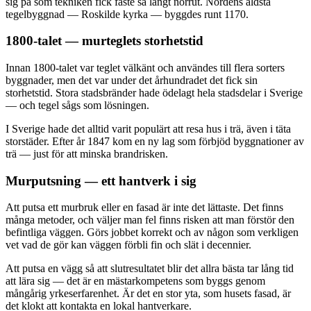
sig på som tekniken fick fäste så långt norrut. Nordens äldsta
tegelbyggnad — Roskilde kyrka — byggdes runt 1170.
1800-talet — murteglets storhetstid
Innan 1800-talet var teglet välkänt och användes till flera sorters
byggnader, men det var under det århundradet det fick sin
storhetstid. Stora stadsbränder hade ödelagt hela stadsdelar i Sverige
— och tegel sågs som lösningen.
I Sverige hade det alltid varit populärt att resa hus i trä, även i täta
storstäder. Efter år 1847 kom en ny lag som förbjöd byggnationer av
trä — just för att minska brandrisken.
Murputsning — ett hantverk i sig
Att putsa ett murbruk eller en fasad är inte det lättaste. Det finns
många metoder, och väljer man fel finns risken att man förstör den
befintliga väggen. Görs jobbet korrekt och av någon som verkligen
vet vad de gör kan väggen förbli fin och slät i decennier.
Att putsa en vägg så att slutresultatet blir det allra bästa tar lång tid
att lära sig — det är en mästarkompetens som byggs genom
mångårig yrkeserfarenhet. Är det en stor yta, som husets fasad, är
det klokt att kontakta en lokal hantverkare.