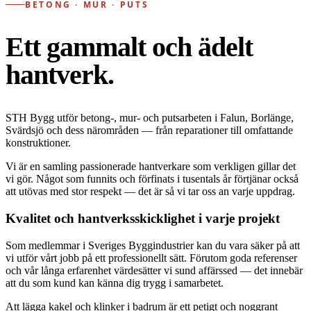
BETONG · MUR · PUTS
Ett gammalt och ädelt
hantverk.
STH Bygg utför betong-, mur- och putsarbeten i Falun, Borlänge,
Svärdsjö och dess närområden — från reparationer till omfattande
konstruktioner.
Vi är en samling passionerade hantverkare som verkligen gillar det
vi gör. Något som funnits och förfinats i tusentals år förtjänar också
att utövas med stor respekt — det är så vi tar oss an varje uppdrag.
Kvalitet och hantverksskicklighet i varje projekt
Som medlemmar i Sveriges Byggindustrier kan du vara säker på att
vi utför vårt jobb på ett professionellt sätt. Förutom goda referenser
och vår långa erfarenhet värdesätter vi sund affärssed — det innebär
att du som kund kan känna dig trygg i samarbetet.
Att lägga kakel och klinker i badrum är ett petigt och noggrant