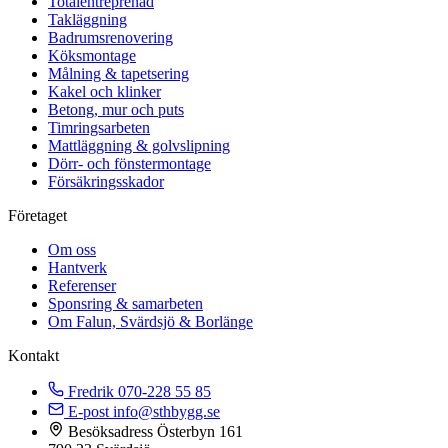
Totalentreprenad
Takläggning
Badrumsrenovering
Köksmontage
Målning & tapetsering
Kakel och klinker
Betong, mur och puts
Timringsarbeten
Mattläggning & golvslipning
Dörr- och fönstermontage
Försäkringsskador
Företaget
Om oss
Hantverk
Referenser
Sponsring & samarbeten
Om Falun, Svärdsjö & Borlänge
Kontakt
Fredrik
070-228 55 85
E-post
info@sthbygg.se
Besöksadress
Österbyn 161