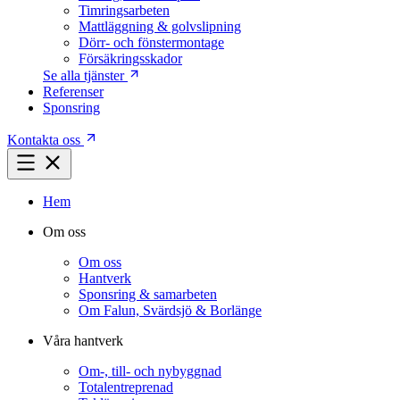
Timringsarbeten
Mattläggning & golvslipning
Dörr- och fönstermontage
Försäkringsskador
Se alla tjänster
Referenser
Sponsring
Kontakta oss
Hem
Om oss
Om oss
Hantverk
Sponsring & samarbeten
Om Falun, Svärdsjö & Borlänge
Våra hantverk
Om-, till- och nybyggnad
Totalentreprenad