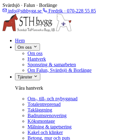
Svärdsjö · Falun · Borlänge
info@sthbygg.se
Fredrik · 070-228 55 85
Hem
Om oss
Om oss
Hantverk
Sponsring & samarbeten
Om Falun, Svärdsjö & Borlänge
Tjänster
Våra hantverk
Om-, till- och nybyggnad
Totalentreprenad
Takläggning
Badrumsrenovering
Köksmontage
Målning & tapetsering
Kakel och klinker
Betong, mur och puts