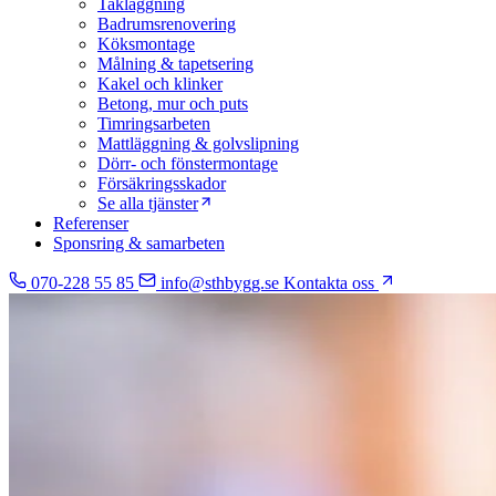
Takläggning
Badrumsrenovering
Köksmontage
Målning & tapetsering
Kakel och klinker
Betong, mur och puts
Timringsarbeten
Mattläggning & golvslipning
Dörr- och fönstermontage
Försäkringsskador
Se alla tjänster
Referenser
Sponsring & samarbeten
070-228 55 85
info@sthbygg.se
Kontakta oss