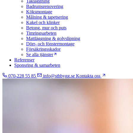
Takläggning
Badrumsrenovering
Köksmontage
Målning & tapetsering
Kakel och klinker
Betong, mur och puts
Timringsarbeten
Mattläggning & golvslipning
Dörr- och fönstermontage
Försäkringsskador
Se alla tjänster
Referenser
Sponsring & samarbeten
070-228 55 85
info@sthbygg.se
Kontakta oss