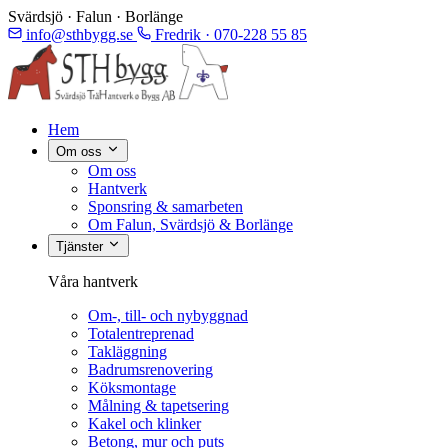
Svärdsjö · Falun · Borlänge
info@sthbygg.se
Fredrik · 070-228 55 85
Hem
Om oss
Om oss
Hantverk
Sponsring & samarbeten
Om Falun, Svärdsjö & Borlänge
Tjänster
Våra hantverk
Om-, till- och nybyggnad
Totalentreprenad
Takläggning
Badrumsrenovering
Köksmontage
Målning & tapetsering
Kakel och klinker
Betong, mur och puts