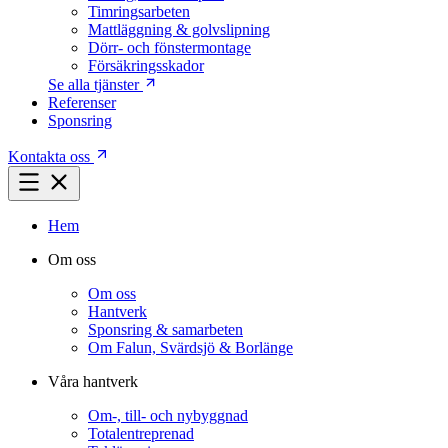
Timringsarbeten
Mattläggning & golvslipning
Dörr- och fönstermontage
Försäkringsskador
Se alla tjänster
Referenser
Sponsring
Kontakta oss
Hem
Om oss
Om oss
Hantverk
Sponsring & samarbeten
Om Falun, Svärdsjö & Borlänge
Våra hantverk
Om-, till- och nybyggnad
Totalentreprenad