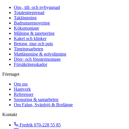
Om-, till- och nybyggnad
Totalentreprenad
Takläggning
Badrumsrenovering
Köksmontage
Målning & tapetsering
Kakel och klinker
Betong, mur och puts
Timringsarbeten
Mattläggning & golvslipning
Dörr- och fönstermontage
Försäkringsskador
Företaget
Om oss
Hantverk
Referenser
Sponsring & samarbeten
Om Falun, Svärdsjö & Borlänge
Kontakt
Fredrik
070-228 55 85