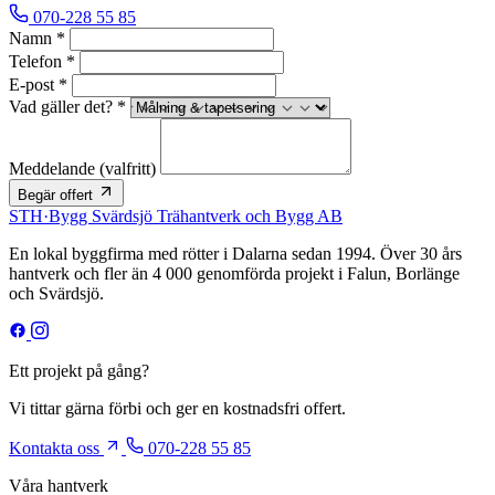
070-228 55 85
Namn *
Telefon *
E-post *
Vad gäller det? *
Meddelande
(valfritt)
Begär offert
STH
·
Bygg
Svärdsjö Trähantverk och Bygg AB
En lokal byggfirma med rötter i Dalarna sedan 1994. Över 30 års
hantverk och fler än 4 000 genomförda projekt i Falun, Borlänge
och Svärdsjö.
Ett projekt på gång?
Vi tittar gärna förbi och ger en kostnadsfri offert.
Kontakta oss
070-228 55 85
Våra hantverk