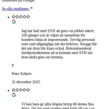
omdömen på Google.
Se alla omdömen
Jag har haft med STH att göra via jobbet säkert
100 gånger och är viljan att samarbeta för
kundens bästa är imponerande. Trevlig personal
som varit tillgängliga när det behövts. Snyggt blir
det när dom blir klara också. Rekommenderat
familjemedlemmar att ta kontakt med STH när
dom tänkt göra om hemma.
P
Peter Erikers
31 december 2025
Vi kan bara ge allra högsta betyg till denna fina
firma. De har varit snabba med hjälp till oss i en