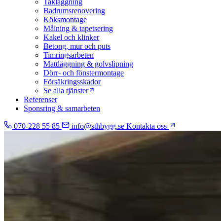
Takläggning
Badrumsrenovering
Köksmontage
Målning & tapetsering
Kakel och klinker
Betong, mur och puts
Timringsarbeten
Mattläggning & golvslipning
Dörr- och fönstermontage
Försäkringsskador
Se alla tjänster
Referenser
Sponsring & samarbeten
070-228 55 85
info@sthbygg.se
Kontakta oss