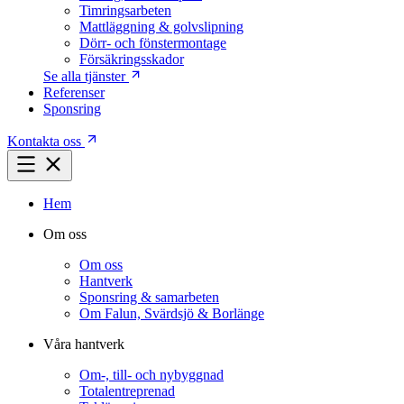
Timringsarbeten
Mattläggning & golvslipning
Dörr- och fönstermontage
Försäkringsskador
Se alla tjänster
Referenser
Sponsring
Kontakta oss
Hem
Om oss
Om oss
Hantverk
Sponsring & samarbeten
Om Falun, Svärdsjö & Borlänge
Våra hantverk
Om-, till- och nybyggnad
Totalentreprenad