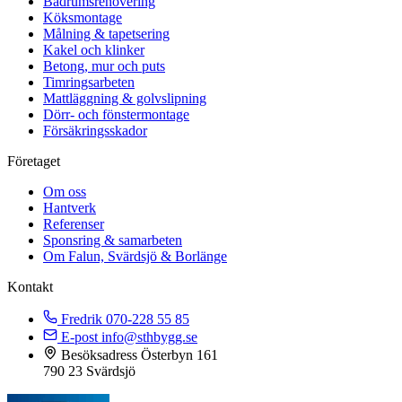
Badrumsrenovering
Köksmontage
Målning & tapetsering
Kakel och klinker
Betong, mur och puts
Timringsarbeten
Mattläggning & golvslipning
Dörr- och fönstermontage
Försäkringsskador
Företaget
Om oss
Hantverk
Referenser
Sponsring & samarbeten
Om Falun, Svärdsjö & Borlänge
Kontakt
Fredrik
070-228 55 85
E-post
info@sthbygg.se
Besöksadress
Österbyn 161
790 23 Svärdsjö