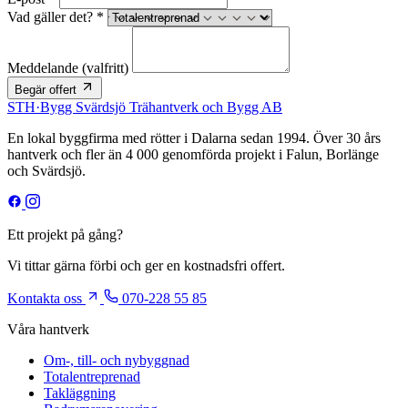
Vad gäller det? *
Meddelande
(valfritt)
Begär offert
STH
·
Bygg
Svärdsjö Trähantverk och Bygg AB
En lokal byggfirma med rötter i Dalarna sedan 1994. Över 30 års
hantverk och fler än 4 000 genomförda projekt i Falun, Borlänge
och Svärdsjö.
Ett projekt på gång?
Vi tittar gärna förbi och ger en kostnadsfri offert.
Kontakta oss
070-228 55 85
Våra hantverk
Om-, till- och nybyggnad
Totalentreprenad
Takläggning