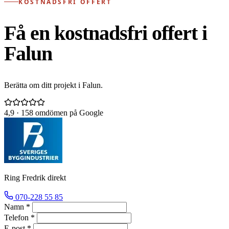
KOSTNADSFRI OFFERT
Få en kostnadsfri offert i
Falun
Berätta om ditt projekt i Falun.
4,9
· 158 omdömen på Google
Ring Fredrik direkt
070-228 55 85
Namn *
Telefon *
E-post *