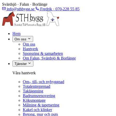
Svärdsjö · Falun · Borlänge
info@sthbygg.se
Fredrik · 070-228 55 85
Hem
Om oss
Om oss
Hantverk
Sponsring & samarbeten
Om Falun, Svärdsjö & Borlänge
Tjänster
Våra hantverk
Om-, till- och nybyggnad
Totalentreprenad
Takläggning
Badrumsrenovering
Köksmontage
Målning & tapetsering
Kakel och klinker
Betong, mur och puts