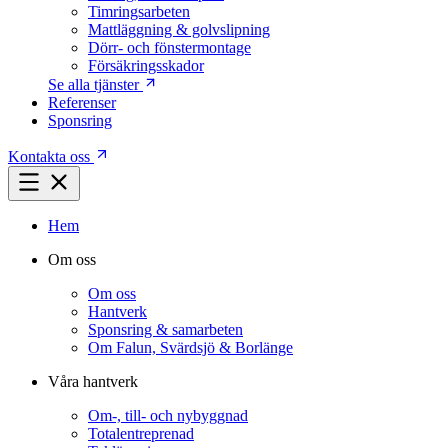
Timringsarbeten
Mattläggning & golvslipning
Dörr- och fönstermontage
Försäkringsskador
Se alla tjänster
Referenser
Sponsring
Kontakta oss
Hem
Om oss
Om oss
Hantverk
Sponsring & samarbeten
Om Falun, Svärdsjö & Borlänge
Våra hantverk
Om-, till- och nybyggnad
Totalentreprenad