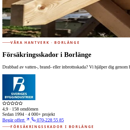
VÅRA HANTVERK · BORLÄNGE
Försäkringsskador i Borlänge
Drabbad av vatten-, brand- eller inbrottsskada? Vi hjälper dig genom he
4,9
· 158 omdömen
Sedan
1994
·
4 000+
projekt
Begär offert
070-228 55 85
FÖRSÄKRINGSSKADOR I BORLÄNGE