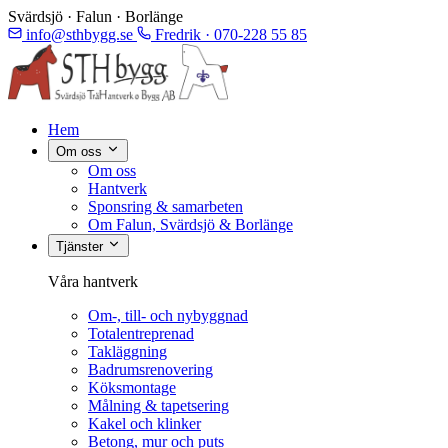
Svärdsjö · Falun · Borlänge
info@sthbygg.se
Fredrik · 070-228 55 85
Hem
Om oss
Om oss
Hantverk
Sponsring & samarbeten
Om Falun, Svärdsjö & Borlänge
Tjänster
Våra hantverk
Om-, till- och nybyggnad
Totalentreprenad
Takläggning
Badrumsrenovering
Köksmontage
Målning & tapetsering
Kakel och klinker
Betong, mur och puts