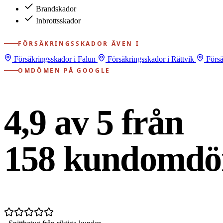
Brandskador
Inbrottsskador
FÖRSÄKRINGSSKADOR ÄVEN I
Försäkringsskador i Falun
Försäkringsskador i Rättvik
Försä
OMDÖMEN PÅ GOOGLE
4,9 av 5 från
158
kundomdö