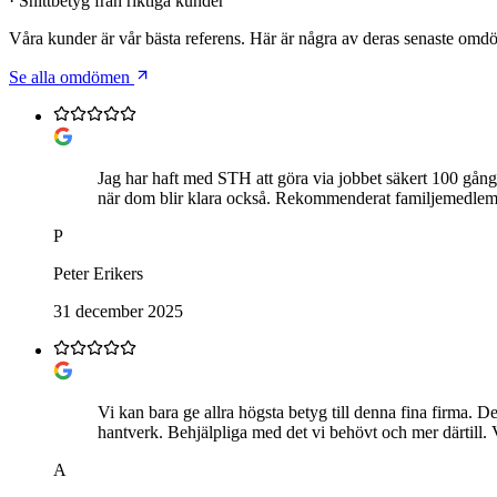
· Snittbetyg från riktiga kunder
Våra kunder är vår bästa referens. Här är några av deras senaste om
Se alla omdömen
Jag har haft med STH att göra via jobbet säkert 100 gånge
när dom blir klara också. Rekommenderat familjemedle
P
Peter Erikers
31 december 2025
Vi kan bara ge allra högsta betyg till denna fina firma. De
hantverk. Behjälpliga med det vi behövt och mer därtill.
A