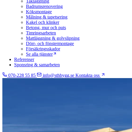
Takläggning
Badrumsrenovering
Köksmontage
Målning & tapetsering
Kakel och klinker
Betong, mur och puts
Timringsarbeten
Mattläggning & golvslipning
Dörr- och fönstermontage
Försäkringsskador
Se alla tjänster
Referenser
Sponsring & samarbeten
070-228 55 85
info@sthbygg.se
Kontakta oss