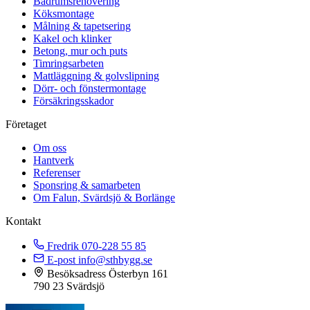
Badrumsrenovering
Köksmontage
Målning & tapetsering
Kakel och klinker
Betong, mur och puts
Timringsarbeten
Mattläggning & golvslipning
Dörr- och fönstermontage
Försäkringsskador
Företaget
Om oss
Hantverk
Referenser
Sponsring & samarbeten
Om Falun, Svärdsjö & Borlänge
Kontakt
Fredrik
070-228 55 85
E-post
info@sthbygg.se
Besöksadress
Österbyn 161
790 23 Svärdsjö