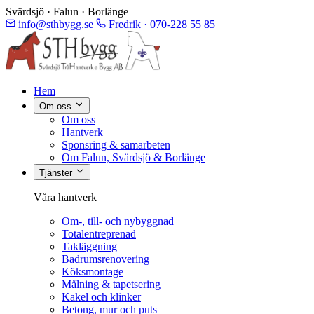
Svärdsjö · Falun · Borlänge
info@sthbygg.se
Fredrik · 070-228 55 85
Hem
Om oss
Om oss
Hantverk
Sponsring & samarbeten
Om Falun, Svärdsjö & Borlänge
Tjänster
Våra hantverk
Om-, till- och nybyggnad
Totalentreprenad
Takläggning
Badrumsrenovering
Köksmontage
Målning & tapetsering
Kakel och klinker
Betong, mur och puts