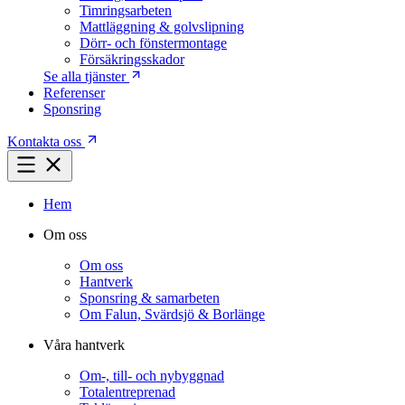
Timringsarbeten
Mattläggning & golvslipning
Dörr- och fönstermontage
Försäkringsskador
Se alla tjänster
Referenser
Sponsring
Kontakta oss
Hem
Om oss
Om oss
Hantverk
Sponsring & samarbeten
Om Falun, Svärdsjö & Borlänge
Våra hantverk
Om-, till- och nybyggnad
Totalentreprenad