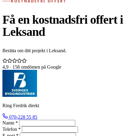
KOSTNADSFRI OFFERT
Få en kostnadsfri offert i
Leksand
Berätta om ditt projekt i Leksand.
4,9
· 158 omdömen på Google
Ring Fredrik direkt
070-228 55 85
Namn *
Telefon *
E-post *