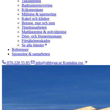
Takläggning
Badrumsrenovering
Köksmontage
Målning & tapetsering
Kakel och klinker
Betong, mur och puts
Timringsarbeten
Mattläggning & golvslipning
Dörr- och fönstermontage
Försäkringsskador
Se alla tjänster
Referenser
Sponsring & samarbeten
070-228 55 85
info@sthbygg.se
Kontakta oss