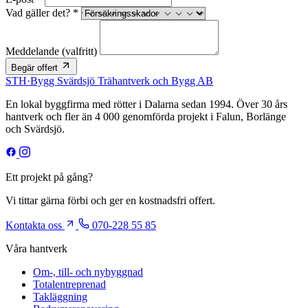
Vad gäller det? *
Meddelande
(valfritt)
Begär offert
STH
·
Bygg
Svärdsjö Trähantverk och Bygg AB
En lokal byggfirma med rötter i Dalarna sedan 1994. Över 30 års
hantverk och fler än 4 000 genomförda projekt i Falun, Borlänge
och Svärdsjö.
Ett projekt på gång?
Vi tittar gärna förbi och ger en kostnadsfri offert.
Kontakta oss
070-228 55 85
Våra hantverk
Om-, till- och nybyggnad
Totalentreprenad
Takläggning