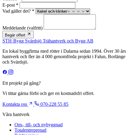
E-post *
Vad gäller det? *
Meddelande
(valfritt)
Begär offert
STH
·
Bygg
Svärdsjö Trähantverk och Bygg AB
En lokal byggfirma med rötter i Dalarna sedan 1994. Över 30 års
hantverk och fler än 4 000 genomförda projekt i Falun, Borlänge
och Svärdsjö.
Ett projekt på gång?
Vi tittar gärna förbi och ger en kostnadsfri offert.
Kontakta oss
070-228 55 85
Våra hantverk
Om-, till- och nybyggnad
Totalentreprenad