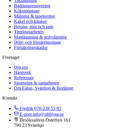
Takläggning
Badrumsrenovering
Köksmontage
Målning & tapetsering
Kakel och klinker
Betong, mur och puts
Timringsarbeten
Mattläggning & golvslipning
Dörr- och fönstermontage
Försäkringsskador
Företaget
Om oss
Hantverk
Referenser
Sponsring & samarbeten
Om Falun, Svärdsjö & Borlänge
Kontakt
Fredrik
070-228 55 85
E-post
info@sthbygg.se
Besöksadress
Österbyn 161
790 23 Svärdsjö