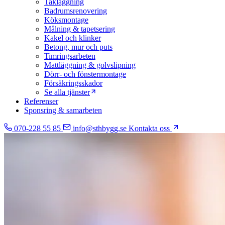
Takläggning
Badrumsrenovering
Köksmontage
Målning & tapetsering
Kakel och klinker
Betong, mur och puts
Timringsarbeten
Mattläggning & golvslipning
Dörr- och fönstermontage
Försäkringsskador
Se alla tjänster
Referenser
Sponsring & samarbeten
070-228 55 85
info@sthbygg.se
Kontakta oss