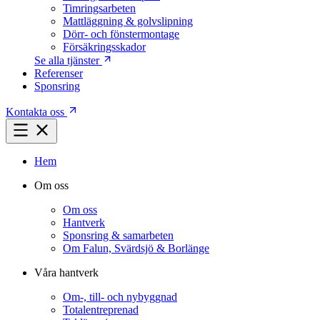
Timringsarbeten
Mattläggning & golvslipning
Dörr- och fönstermontage
Försäkringsskador
Se alla tjänster
Referenser
Sponsring
Kontakta oss
Hem
Om oss
Om oss
Hantverk
Sponsring & samarbeten
Om Falun, Svärdsjö & Borlänge
Våra hantverk
Om-, till- och nybyggnad
Totalentreprenad