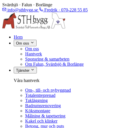
Svärdsjö · Falun · Borlänge
info@sthbygg.se
Fredrik · 070-228 55 85
Hem
Om oss
Om oss
Hantverk
Sponsring & samarbeten
Om Falun, Svärdsjö & Borlänge
Tjänster
Våra hantverk
Om-, till- och nybyggnad
Totalentreprenad
Takläggning
Badrumsrenovering
Köksmontage
Målning & tapetsering
Kakel och klinker
Betong, mur och puts