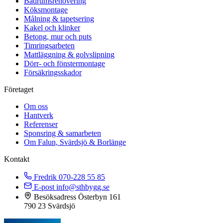
Badrumsrenovering
Köksmontage
Målning & tapetsering
Kakel och klinker
Betong, mur och puts
Timringsarbeten
Mattläggning & golvslipning
Dörr- och fönstermontage
Försäkringsskador
Företaget
Om oss
Hantverk
Referenser
Sponsring & samarbeten
Om Falun, Svärdsjö & Borlänge
Kontakt
Fredrik
070-228 55 85
E-post
info@sthbygg.se
Besöksadress
Österbyn 161
790 23 Svärdsjö