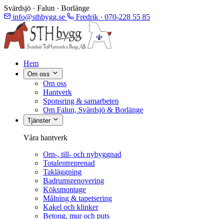
Svärdsjö · Falun · Borlänge
info@sthbygg.se
Fredrik · 070-228 55 85
Hem
Om oss
Om oss
Hantverk
Sponsring & samarbeten
Om Falun, Svärdsjö & Borlänge
Tjänster
Våra hantverk
Om-, till- och nybyggnad
Totalentreprenad
Takläggning
Badrumsrenovering
Köksmontage
Målning & tapetsering
Kakel och klinker
Betong, mur och puts