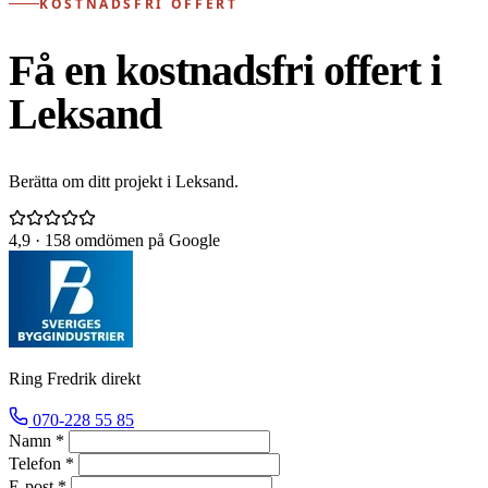
KOSTNADSFRI OFFERT
Få en kostnadsfri offert i
Leksand
Berätta om ditt projekt i Leksand.
4,9
· 158 omdömen på Google
Ring Fredrik direkt
070-228 55 85
Namn *
Telefon *
E-post *