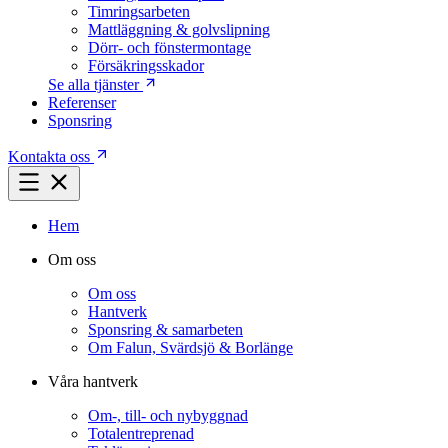
Timringsarbeten
Mattläggning & golvslipning
Dörr- och fönstermontage
Försäkringsskador
Se alla tjänster
Referenser
Sponsring
Kontakta oss
Hem
Om oss
Om oss
Hantverk
Sponsring & samarbeten
Om Falun, Svärdsjö & Borlänge
Våra hantverk
Om-, till- och nybyggnad
Totalentreprenad