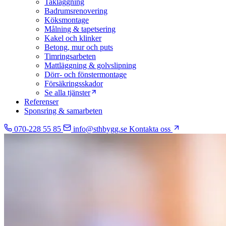
Takläggning
Badrumsrenovering
Köksmontage
Målning & tapetsering
Kakel och klinker
Betong, mur och puts
Timringsarbeten
Mattläggning & golvslipning
Dörr- och fönstermontage
Försäkringsskador
Se alla tjänster
Referenser
Sponsring & samarbeten
070-228 55 85
info@sthbygg.se
Kontakta oss