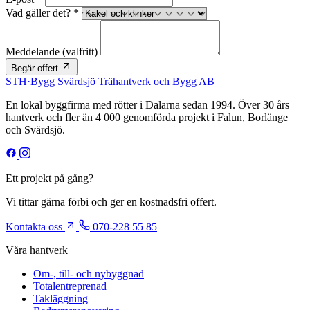
Vad gäller det? *
Meddelande
(valfritt)
Begär offert
STH
·
Bygg
Svärdsjö Trähantverk och Bygg AB
En lokal byggfirma med rötter i Dalarna sedan 1994. Över 30 års
hantverk och fler än 4 000 genomförda projekt i Falun, Borlänge
och Svärdsjö.
Ett projekt på gång?
Vi tittar gärna förbi och ger en kostnadsfri offert.
Kontakta oss
070-228 55 85
Våra hantverk
Om-, till- och nybyggnad
Totalentreprenad
Takläggning