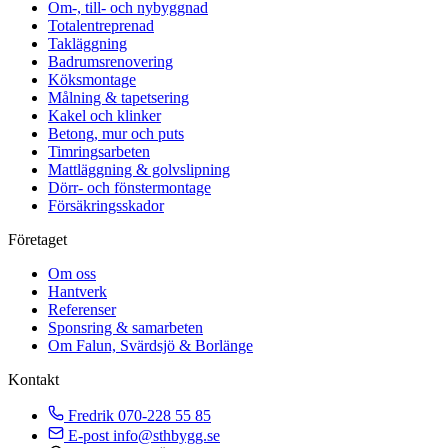
Om-, till- och nybyggnad
Totalentreprenad
Takläggning
Badrumsrenovering
Köksmontage
Målning & tapetsering
Kakel och klinker
Betong, mur och puts
Timringsarbeten
Mattläggning & golvslipning
Dörr- och fönstermontage
Försäkringsskador
Företaget
Om oss
Hantverk
Referenser
Sponsring & samarbeten
Om Falun, Svärdsjö & Borlänge
Kontakt
Fredrik
070-228 55 85
E-post
info@sthbygg.se