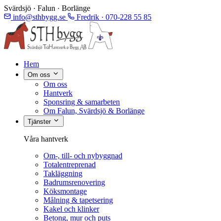
Svärdsjö · Falun · Borlänge
info@sthbygg.se
Fredrik · 070-228 55 85
Hem
Om oss
Om oss
Hantverk
Sponsring & samarbeten
Om Falun, Svärdsjö & Borlänge
Tjänster
Våra hantverk
Om-, till- och nybyggnad
Totalentreprenad
Takläggning
Badrumsrenovering
Köksmontage
Målning & tapetsering
Kakel och klinker
Betong, mur och puts