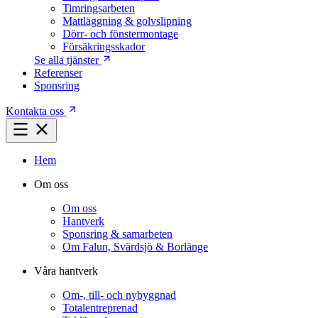
Timringsarbeten
Mattläggning & golvslipning
Dörr- och fönstermontage
Försäkringsskador
Se alla tjänster
Referenser
Sponsring
Kontakta oss
Hem
Om oss
Om oss
Hantverk
Sponsring & samarbeten
Om Falun, Svärdsjö & Borlänge
Våra hantverk
Om-, till- och nybyggnad
Totalentreprenad