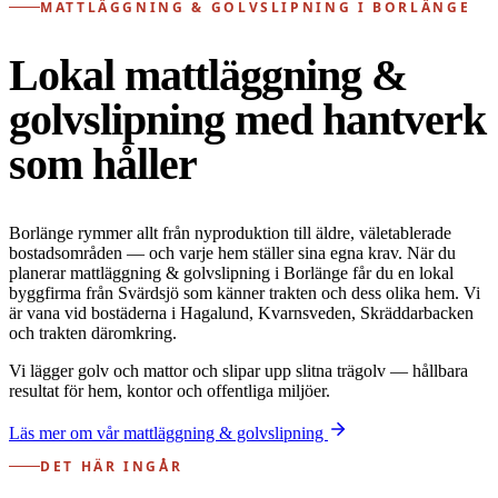
MATTLÄGGNING & GOLVSLIPNING I BORLÄNGE
Lokal mattläggning &
golvslipning med hantverk
som håller
Borlänge rymmer allt från nyproduktion till äldre, väletablerade
bostadsområden — och varje hem ställer sina egna krav. När du
planerar mattläggning & golvslipning i Borlänge får du en lokal
byggfirma från Svärdsjö som känner trakten och dess olika hem. Vi
är vana vid bostäderna i Hagalund, Kvarnsveden, Skräddarbacken
och trakten däromkring.
Vi lägger golv och mattor och slipar upp slitna trägolv — hållbara
resultat för hem, kontor och offentliga miljöer.
Läs mer om vår mattläggning & golvslipning
DET HÄR INGÅR