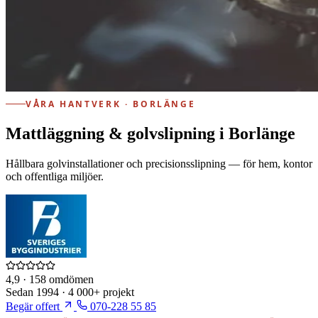
VÅRA HANTVERK · BORLÄNGE
Mattläggning & golvslipning i Borlänge
Hållbara golvinstallationer och precisionsslipning — för hem, kontor
och offentliga miljöer.
4,9
· 158 omdömen
Sedan
1994
·
4 000+
projekt
Begär offert
070-228 55 85