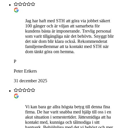
Jag har haft med STH att göra via jobbet säkert
100 gånger och är viljan att samarbeta för
kundens bästa är imponerande. Trevlig personal
som varit tillgängliga när det behövts. Snyggt blir
det när dom blir klara också. Rekommenderat
familjemedlemmar att ta kontakt med STH när
dom tänkt göra om hemma.
P
Peter Erikers
31 december 2025
Vi kan bara ge allra högsta betyg till denna fina
firma. De har varit snabba med hjälp till oss i en
akut situation i semestertider. Jättesmidiga att ha
kontakt med, kunniga och tålmodiga i sitt
hantverk. Behjälpliga med det vi behövt och mer