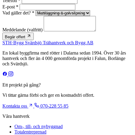
Telefon *
E-post *
Vad gäller det? *
Meddelande
(valfritt)
Begär offert
STH
·
Bygg
Svärdsjö Trähantverk och Bygg AB
En lokal byggfirma med rötter i Dalarna sedan 1994. Över 30 års
hantverk och fler än 4 000 genomförda projekt i Falun, Borlänge
och Svärdsjö.
Ett projekt på gång?
Vi tittar gärna förbi och ger en kostnadsfri offert.
Kontakta oss
070-228 55 85
Våra hantverk
Om-, till- och nybyggnad
Totalentreprenad