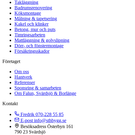
Takläggning
Badrumsrenovering
Köksmontage
Målning & tapetsering
Kakel och klinker
Betong, mur och puts
Timringsarbeten
Mattläggning & golvslipning
Dörr- och fönstermontage
Försäkringsskador
Företaget
Om oss
Hantverk
Referenser
Sponsring & samarbeten
Om Falun, Svärdsjö & Borlänge
Kontakt
Fredrik
070-228 55 85
E-post
info@sthbygg.se
Besöksadress
Österbyn 161
790 23 Svärdsjö