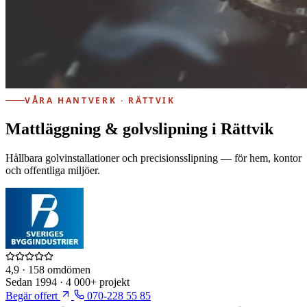
VÅRA HANTVERK · RÄTTVIK
Mattläggning & golvslipning i Rättvik
Hållbara golvinstallationer och precisionsslipning — för hem, kontor
och offentliga miljöer.
4,9
· 158 omdömen
Sedan
1994
·
4 000+
projekt
Begär offert
070-228 55 85