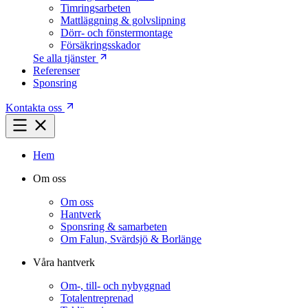
Timringsarbeten
Mattläggning & golvslipning
Dörr- och fönstermontage
Försäkringsskador
Se alla tjänster
Referenser
Sponsring
Kontakta oss
Hem
Om oss
Om oss
Hantverk
Sponsring & samarbeten
Om Falun, Svärdsjö & Borlänge
Våra hantverk
Om-, till- och nybyggnad
Totalentreprenad