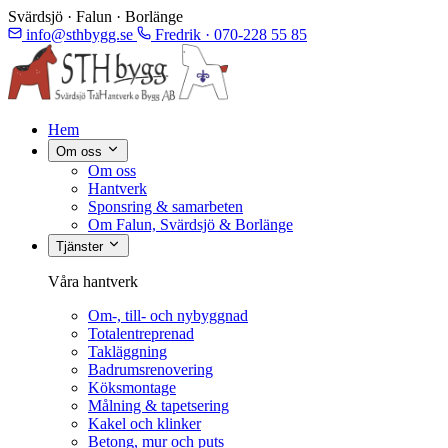
Svärdsjö · Falun · Borlänge
info@sthbygg.se
Fredrik · 070-228 55 85
Hem
Om oss
Om oss
Hantverk
Sponsring & samarbeten
Om Falun, Svärdsjö & Borlänge
Tjänster
Våra hantverk
Om-, till- och nybyggnad
Totalentreprenad
Takläggning
Badrumsrenovering
Köksmontage
Målning & tapetsering
Kakel och klinker
Betong, mur och puts