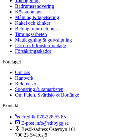
Takläggning
Badrumsrenovering
Köksmontage
Målning & tapetsering
Kakel och klinker
Betong, mur och puts
Timringsarbeten
Mattläggning & golvslipning
Dörr- och fönstermontage
Försäkringsskador
Företaget
Om oss
Hantverk
Referenser
Sponsring & samarbeten
Om Falun, Svärdsjö & Borlänge
Kontakt
Fredrik
070-228 55 85
E-post
info@sthbygg.se
Besöksadress
Österbyn 161
790 23 Svärdsjö