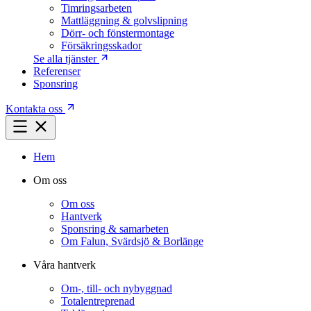
Timringsarbeten
Mattläggning & golvslipning
Dörr- och fönstermontage
Försäkringsskador
Se alla tjänster
Referenser
Sponsring
Kontakta oss
Hem
Om oss
Om oss
Hantverk
Sponsring & samarbeten
Om Falun, Svärdsjö & Borlänge
Våra hantverk
Om-, till- och nybyggnad
Totalentreprenad