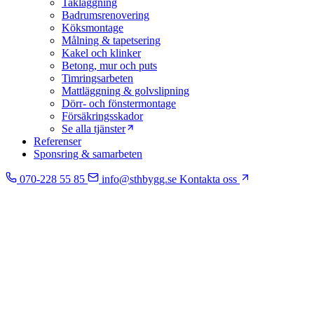
Takläggning
Badrumsrenovering
Köksmontage
Målning & tapetsering
Kakel och klinker
Betong, mur och puts
Timringsarbeten
Mattläggning & golvslipning
Dörr- och fönstermontage
Försäkringsskador
Se alla tjänster
Referenser
Sponsring & samarbeten
070-228 55 85
info@sthbygg.se
Kontakta oss