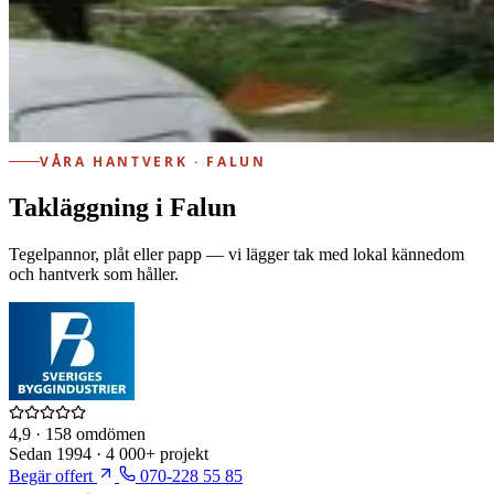
VÅRA HANTVERK · FALUN
Takläggning i Falun
Tegelpannor, plåt eller papp — vi lägger tak med lokal kännedom
och hantverk som håller.
4,9
· 158 omdömen
Sedan
1994
·
4 000+
projekt
Begär offert
070-228 55 85