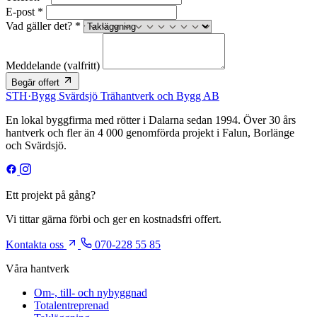
E-post *
Vad gäller det? *
Meddelande
(valfritt)
Begär offert
STH
·
Bygg
Svärdsjö Trähantverk och Bygg AB
En lokal byggfirma med rötter i Dalarna sedan 1994. Över 30 års
hantverk och fler än 4 000 genomförda projekt i Falun, Borlänge
och Svärdsjö.
Ett projekt på gång?
Vi tittar gärna förbi och ger en kostnadsfri offert.
Kontakta oss
070-228 55 85
Våra hantverk
Om-, till- och nybyggnad
Totalentreprenad