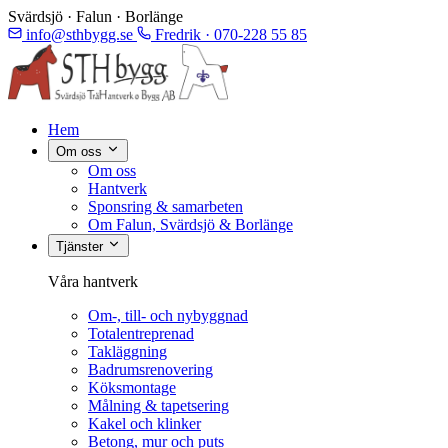
Svärdsjö · Falun · Borlänge
info@sthbygg.se
Fredrik · 070-228 55 85
Hem
Om oss
Om oss
Hantverk
Sponsring & samarbeten
Om Falun, Svärdsjö & Borlänge
Tjänster
Våra hantverk
Om-, till- och nybyggnad
Totalentreprenad
Takläggning
Badrumsrenovering
Köksmontage
Målning & tapetsering
Kakel och klinker
Betong, mur och puts