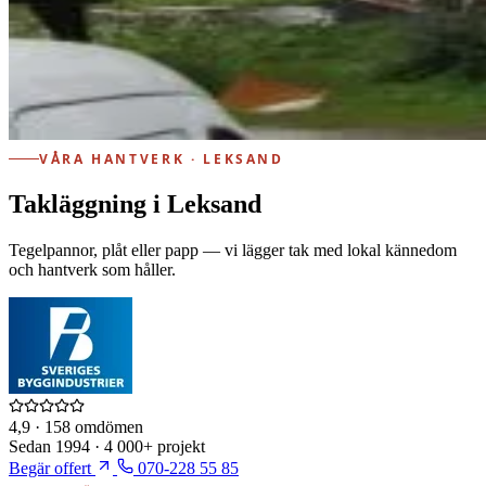
VÅRA HANTVERK · LEKSAND
Takläggning i Leksand
Tegelpannor, plåt eller papp — vi lägger tak med lokal kännedom
och hantverk som håller.
4,9
· 158 omdömen
Sedan
1994
·
4 000+
projekt
Begär offert
070-228 55 85