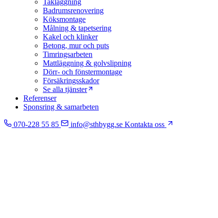
Takläggning
Badrumsrenovering
Köksmontage
Målning & tapetsering
Kakel och klinker
Betong, mur och puts
Timringsarbeten
Mattläggning & golvslipning
Dörr- och fönstermontage
Försäkringsskador
Se alla tjänster
Referenser
Sponsring & samarbeten
070-228 55 85
info@sthbygg.se
Kontakta oss