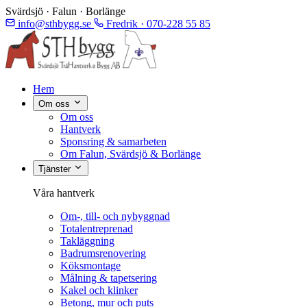
Svärdsjö · Falun · Borlänge
info@sthbygg.se
Fredrik · 070-228 55 85
Hem
Om oss
Om oss
Hantverk
Sponsring & samarbeten
Om Falun, Svärdsjö & Borlänge
Tjänster
Våra hantverk
Om-, till- och nybyggnad
Totalentreprenad
Takläggning
Badrumsrenovering
Köksmontage
Målning & tapetsering
Kakel och klinker
Betong, mur och puts