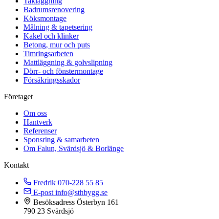
Takläggning
Badrumsrenovering
Köksmontage
Målning & tapetsering
Kakel och klinker
Betong, mur och puts
Timringsarbeten
Mattläggning & golvslipning
Dörr- och fönstermontage
Försäkringsskador
Företaget
Om oss
Hantverk
Referenser
Sponsring & samarbeten
Om Falun, Svärdsjö & Borlänge
Kontakt
Fredrik
070-228 55 85
E-post
info@sthbygg.se
Besöksadress
Österbyn 161
790 23 Svärdsjö