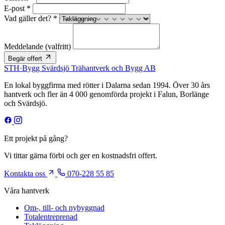
E-post *
Vad gäller det? *
Meddelande
(valfritt)
Begär offert
STH
·
Bygg
Svärdsjö Trähantverk och Bygg AB
En lokal byggfirma med rötter i Dalarna sedan 1994. Över 30 års
hantverk och fler än 4 000 genomförda projekt i Falun, Borlänge
och Svärdsjö.
Ett projekt på gång?
Vi tittar gärna förbi och ger en kostnadsfri offert.
Kontakta oss
070-228 55 85
Våra hantverk
Om-, till- och nybyggnad
Totalentreprenad