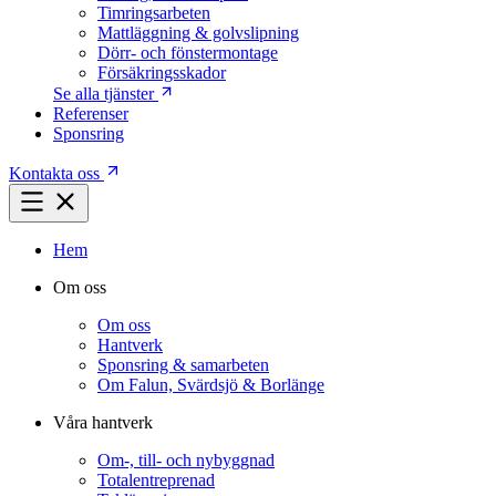
Timringsarbeten
Mattläggning & golvslipning
Dörr- och fönstermontage
Försäkringsskador
Se alla tjänster
Referenser
Sponsring
Kontakta oss
Hem
Om oss
Om oss
Hantverk
Sponsring & samarbeten
Om Falun, Svärdsjö & Borlänge
Våra hantverk
Om-, till- och nybyggnad
Totalentreprenad